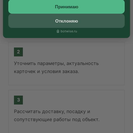
Принимаю
Выбрать подходящие позиции в категории
Отклоняю
липы или запросить подбор.
🤖 botwise.ru
Уточнить параметры, актуальность
карточек и условия заказа.
Рассчитать доставку, посадку и
сопутствующие работы под объект.