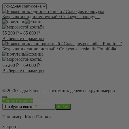
Боярышник однопестечный / Crataegus monogyna
5а
55 200
₽
–
85 800
₽
Этот
Выберите параметры
товар
имеет
Боярышник сливолистный / Crataegus persimilis ‘Prunifolia’
несколько
вариаций.
5
Опции
55 200
₽
–
69 000
₽
можно
Этот
Выберите параметры
выбрать
товар
на
имеет
странице
несколько
товара.
©
2026
Сады Бэллы — Питомник деревьев крупномеров
·
вариаций.
Опции
Поиск по сайту
можно
выбрать
на
Например,
Клен Гиннала
странице
товара.
Закрыть