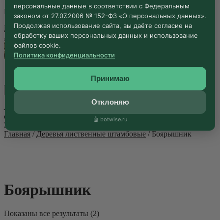
персональные данные в соответствии с Федеральным
Пока ваша корзина пуста.
законом от 27.07.2006 № 152-ФЗ «О персональных данных».
Продолжая использование сайта, вы даёте согласие на
Перейти к покупкам
обработку ваших персональных данных и использование
файлов cookie.
Хотите получить специальные условия? Укажите Ваш номер,
мы перезвоним
Ваш номер телефона
Политика конфиденциальности
Принимаю
Отклоняю
Я даю согласие на сбор и обработку моих персональных
данных.
Политика конфиденциальности
🤖 botwise.ru
Закрыть
Главная
/
Деревья лиственные штамбовые
/ Боярышник
Боярышник
Показаны все результаты (2)