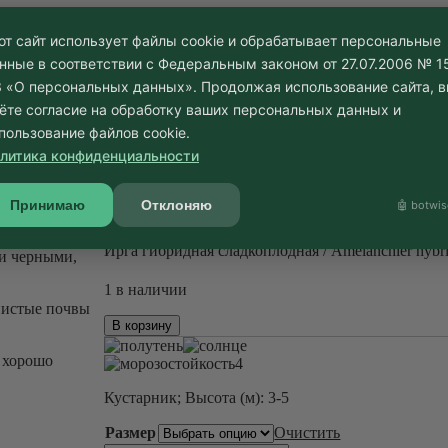
Ирга гибридная сладкоп
от сайт использует файлы cookie и обрабатывает персональные
нные в соответствии с Федеральным законом от 27.07.2006 № 1
40 200
₽
–
46 200
₽
 «О персональных данных». Продолжая использование сайта, 
ёте согласие на обработку ваших персональных данных и
Ирга гибридная сладкоплодная / Amelanchier hybri
 раскидистая.
пользование файлов cookie.
позднее голые,
14 в наличии
литика конфиденциальности
сизоватым
Количество
оранжево-
товара
Принимаю
Отклоняю
🤖 botwis
Ирга
В корзину
гибридная
Ирга гибридная сладкоплодная / Amelanchier hybri
 и черными,
сладкоплодная
/
1 в наличии
Amelanchier
нистые почвы
hybridа
Количество
В корзину
товара
Ирга
, хорошо
4
гибридная
сладкоплодная
Кустарник; Высота (м): 3-5
/
Amelanchier
Размер
Очистить