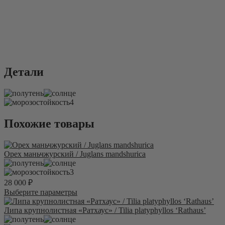
Детали
4
Похожие товары
Орех маньчжурский / Juglans mandshurica
3
28 000
₽
Этот
Выберите параметры
товар
имеет
Липа крупнолистная «Ратхаус» / Tilia platyphyllos ‘Rathaus’
несколько