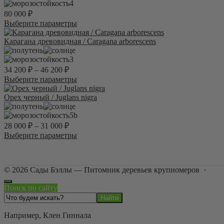
вариаций.
4
Опции
80 000
₽
можно
Этот
Выберите параметры
выбрать
товар
на
имеет
Карагана древовидная / Caragana arborescens
странице
несколько
товара.
вариаций.
3
Опции
34 200
₽
–
46 200
₽
можно
Этот
Выберите параметры
выбрать
товар
на
имеет
Орех черный / Juglans nigra
странице
несколько
товара.
вариаций.
5b
Опции
28 000
₽
–
31 000
₽
можно
Этот
Выберите параметры
выбрать
товар
на
имеет
странице
несколько
товара.
©
2026
Сады Бэллы — Питомник деревьев крупномеров
·
вариаций.
Опции
Поиск по сайту
можно
выбрать
на
Например,
Клен Гиннала
странице