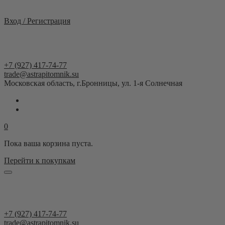
Москва и область
Вход / Регистрация
+7 (927) 417-74-77
trade@astrapitomnik.su
Московская область, г.Бронницы, ул. 1-я Солнечная
0
Пока ваша корзина пуста.
Перейти к покупкам
+7 (927) 417-74-77
trade@astrapitomnik.su