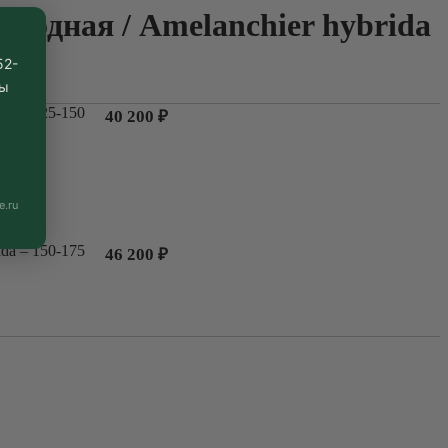
лодная / Amelanchier hybridа
52-
вы
dа – 125-150
40 200
₽
e.ru
dа – 150-175
46 200
₽