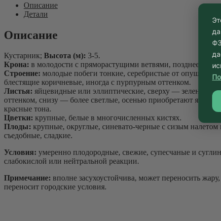
Описание
Детали
Эт
да
Описание
ФЗ
да
Кустарник;
Высота (м):
3-5.
Крона:
в молодости с пряморастущими ветвями, позднее более
ис
Строение:
молодые побеги тонкие, серебристые от опушения, 
По
блестящие коричневые, иногда с пурпурным оттенком.
Листья:
яйцевидные или эллиптические, сверху — зеленые с 
оттенком, снизу — более светлые, осенью приобретают яркие 
красные тона.
Цветки:
крупные, белые в многочисленных кистях.
Плоды:
крупные, округлые, синевато-черные с сизым налетом
съедобные, сладкие.
Условия:
умеренно плодородные, свежие, супесчаные и сугли
слабокислой или нейтральной реакции.
Примечание:
вполне засухоустойчива, может переносить жару
переносит городские условия.