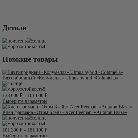
Детали
4
Похожие товары
Вяз гибридный «Колумелла» Ulmus hybrid «Columella»
5
138 000
₽
–
161 000
₽
Этот
Выберите параметры
товар
имеет
Клен фримана «Отом Блейз» Acer freemani «Autumn Blaze»
несколько
вариаций.
4
Опции
101 300
₽
–
181 100
₽
можно
Этот
Выберите параметры