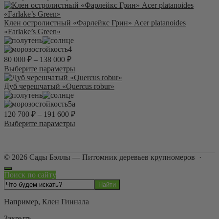
выбрать
товар
на
имеет
странице
несколько
Клен остролистный «Фарлейкс Грин» Acer platanoides
товара.
вариаций.
«Farlake’s Green»
Опции
можно
4
выбрать
80 000
₽
–
138 000
₽
на
Этот
Выберите параметры
странице
товар
товара.
имеет
Дуб черешчатый «Quercus robur»
несколько
вариаций.
5а
Опции
120 700
₽
–
191 600
₽
можно
Этот
Выберите параметры
выбрать
товар
на
имеет
странице
несколько
товара.
©
2026
Сады Бэллы — Питомник деревьев крупномеров
·
вариаций.
Опции
Поиск по сайту
можно
выбрать
на
Например,
Клен Гиннала
странице
товара.
Закрыть