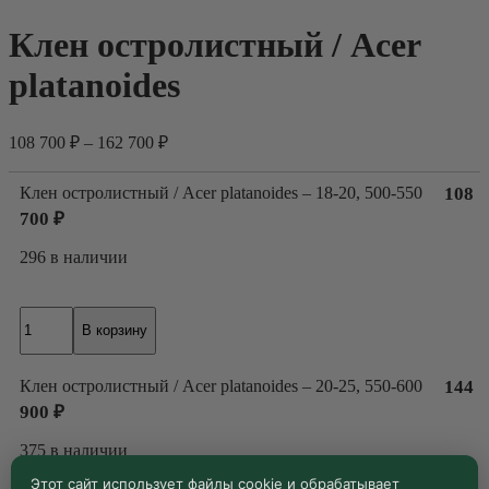
Клен остролистный / Acer
platanoides
108 700
₽
–
162 700
₽
Клен остролистный / Acer platanoides – 18-20, 500-550
108
700
₽
296 в наличии
Количество
В корзину
товара
Клен
остролистный
Клен остролистный / Acer platanoides – 20-25, 550-600
144
/
900
₽
Acer
platanoides
375 в наличии
Этот сайт использует файлы cookie и обрабатывает