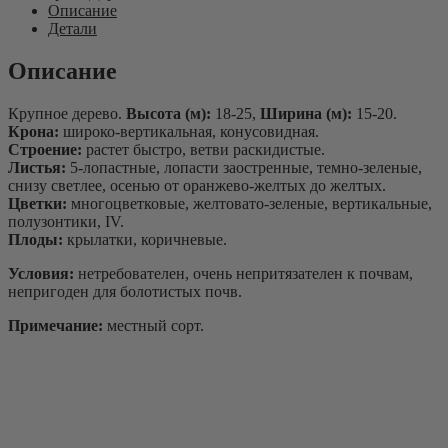
Описание
platanoides
Детали
Описание
Крупное дерево.
Высота (м):
18-25,
Ширина (м):
15-20.
Крона:
широко-вертикальная, конусовидная.
Строение:
растет быстро, ветви раскидистые.
Листья:
5-лопастные, лопасти заостренные, темно-зеленые,
снизу светлее, осенью от оранжево-желтых до желтых.
Цветки:
многоцветковые, желтовато-зеленые, вертикальные,
полузонтики, IV.
Плоды:
крылатки, коричневые.
Условия:
нетребователен, очень непритязателен к почвам,
непригоден для болотистых почв.
Примечание:
местный сорт.