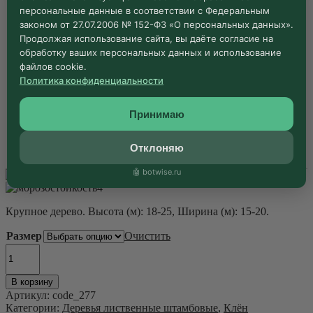
персональные данные в соответствии с Федеральным
Количество
В корзину
товара
законом от 27.07.2006 № 152-ФЗ «О персональных данных».
Клен
Продолжая использование сайта, вы даёте согласие на
остролистный
обработку ваших персональных данных и использование
Клен остролистный / Acer platanoides – 25-30, 600-650
162
/
файлов cookie.
700
₽
Acer
Политика конфиденциальности
platanoides
9 в наличии
Принимаю
Количество
В корзину
Отклоняю
товара
Клен
🤖 botwise.ru
остролистный
/
4
Acer
Крупное дерево. Высота (м): 18-25, Ширина (м): 15-20.
platanoides
Размер
Очистить
Количество
товара
Клен
В корзину
остролистный
Артикул:
code_277
/
Категории:
Деревья лиственные штамбовые
,
Клён
Acer