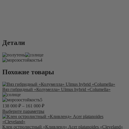
Детали
4
Похожие товары
Вяз гибридный «Колумелла» Ulmus hybrid «Columella»
5
138 000
₽
–
161 000
₽
Этот
Выберите параметры
товар
имеет
несколько
Клен остролистный «Кливленд» Acer platanoides «Cleveland»