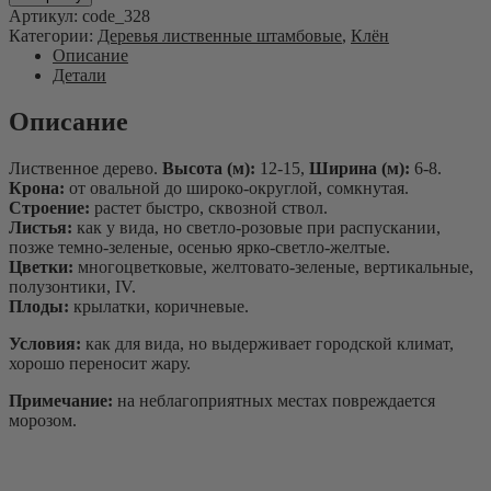
остролистный
Артикул:
code_328
"Эмеральд
Категории:
Деревья лиственные штамбовые
,
Клён
Квин"
Описание
Acer
Детали
platanoides
"Emerald
Описание
Queen"
Лиственное дерево.
Высота (м):
12-15,
Ширина (м):
6-8.
Крона:
от овальной до широко-округлой, сомкнутая.
Строение:
растет быстро, сквозной ствол.
Листья:
как у вида, но светло-розовые при распускании,
позже темно-зеленые, осенью ярко-светло-желтые.
Цветки:
многоцветковые, желтовато-зеленые, вертикальные,
полузонтики, IV.
Плоды:
крылатки, коричневые.
Условия:
как для вида, но выдерживает городской климат,
хорошо переносит жару.
Примечание:
на неблагоприятных местах повреждается
морозом.