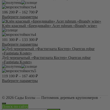
вариаций.
Опции
4
можно
106 200
₽
–
162 700
₽
выбрать
Этот
Выберите параметры
на
товар
странице
имеет
Клён красный «Брендивайн» Acer rubrum «Brandy wine»
товара.
несколько
вариаций.
4
Опции
101 300
₽
–
133 300
₽
можно
Этот
Выберите параметры
выбрать
товар
на
имеет
странице
несколько
Дуб черешчатый «Фастигиата Костер» Quercus robur
товара.
вариаций.
«Fastigiata Koster»
Опции
можно
5
выбрать
119 100
₽
–
167 400
₽
на
Этот
Выберите параметры
странице
товар
товара.
имеет
несколько
©
2026
Сады Бэллы — Питомник деревьев крупномеров
·
вариаций.
Опции
Поиск по сайту
можно