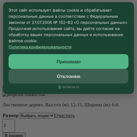
Queen"
Этот сайт использует файлы cookie и обрабатывает
Количество
персональные данные в соответствии с Федеральным
В корзину
товара
законом от 27.07.2006 № 152-ФЗ «О персональных данных».
Клен
Продолжая использование сайта, вы даёте согласие на
остролистный
Клен остролистный "Эмеральд Квин" Acer platanoides
"Эмеральд
обработку ваших персональных данных и использование
"Emerald Queen" – 20-25, 550-600
Квин"
файлов cookie.
138 000
₽
Acer
Политика конфиденциальности
platanoides
8 в наличии
"Emerald
Принимаю
Queen"
Количество
Отклоняю
В корзину
товара
Клен
🤖 botwise.ru
остролистный
"Эмеральд
4
Квин"
Лиственное дерево. Высота (м): 12-15, Ширина (м): 6-8.
Acer
platanoides
Размер
Очистить
"Emerald
Количество
Queen"
товара
Клен
В корзину