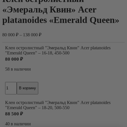
«Эмеральд Квин» Acer
platanoides «Emerald Queen»
80 000
₽
–
138 000
₽
Клен остролистный "Эмеральд Квин" Acer platanoides
"Emerald Queen" – 16-18, 450-500
80 000
₽
58 в наличии
Количество
В корзину
товара
Клен
остролистный
Клен остролистный "Эмеральд Квин" Acer platanoides
"Эмеральд
"Emerald Queen" – 18-20, 500-550
Квин"
88 500
₽
Acer
platanoides
40 в наличии
"Emerald