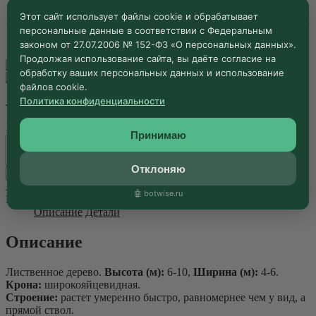
В корзину
товара
Клен
Этот сайт использует файлы cookie и обрабатывает
полевой
персональные данные в соответствии с Федеральным
"Эльсрийк"
законом от 27.07.2006 № 152-ФЗ «О персональных данных».
Acer
Продолжая использование сайта, вы даёте согласие на
campestre
обработку ваших персональных данных и использование
5а
"Elsriik"
файлов cookie.
Политика конфиденциальности
Лиственное дерево. Высота (м): 6-10, Ширина (м): 4-6.
Размер
Очистить
Принимаю
Количество
товара
Клен
Отклоняю
В корзину
полевой
Артикул:
code_307
"Эльсрийк"
🤖 botwise.ru
Категории:
Деревья лиственные штамбовые
,
Клён
Acer
Описание
Детали
campestre
"Elsriik"
Описание
Лиственное дерево.
Высота (м):
6-10,
Ширина (м):
4-6.
Крона:
широкояйцевидная.
Строение:
растет умеренно быстро, равномернее чем у вид, а
прямой ствол.