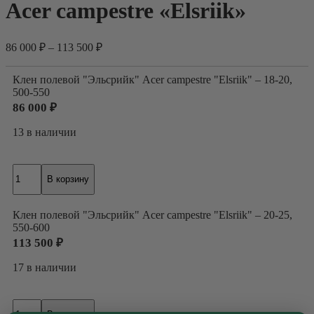
Acer campestre «Elsriik»
86 000
₽
–
113 500
₽
Клен полевой "Эльсрийк" Acer campestre "Elsriik" – 18-20,
500-550
86 000
₽
13 в наличии
Количество
В корзину
товара
Клен
полевой
Клен полевой "Эльсрийк" Acer campestre "Elsriik" – 20-25,
"Эльсрийк"
550-600
Acer
113 500
₽
campestre
"Elsriik"
17 в наличии
Количество