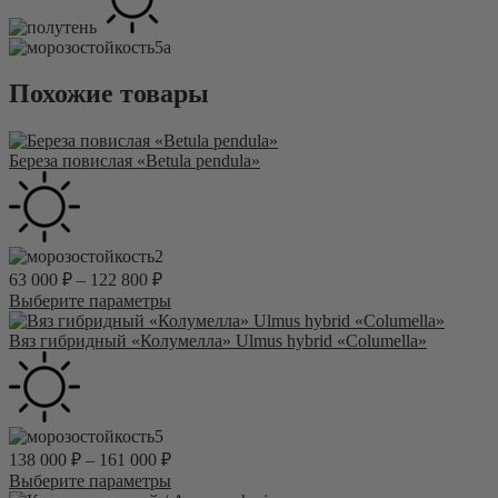
5а
Похожие товары
Береза повислая «Betula pendula»
2
63 000
₽
–
122 800
₽
Этот
Выберите параметры
товар
имеет
Вяз гибридный «Колумелла» Ulmus hybrid «Columella»
несколько
вариаций.
Опции
можно
5
выбрать
138 000
₽
–
161 000
₽
на
странице
Этот
Выберите параметры