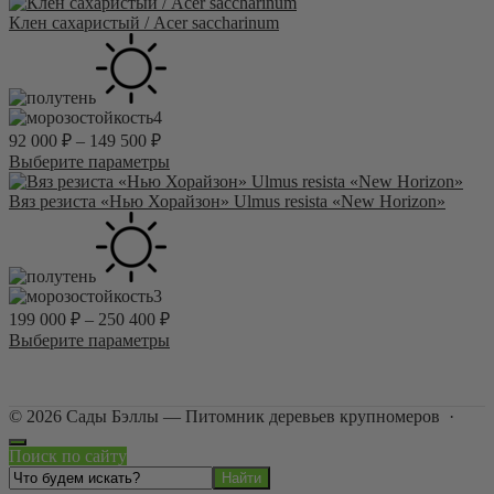
товара.
товар
имеет
Клен сахаристый / Acer saccharinum
несколько
вариаций.
Опции
можно
4
выбрать
92 000
₽
–
149 500
₽
на
странице
Этот
Выберите параметры
товара.
товар
имеет
Вяз резиста «Нью Хорайзон» Ulmus resista «New Horizon»
несколько
вариаций.
Опции
можно
3
выбрать
199 000
₽
–
250 400
₽
на
странице
Этот
Выберите параметры
товара.
товар
имеет
несколько
©
2026
Сады Бэллы — Питомник деревьев крупномеров
·
вариаций.
Опции
Поиск по сайту
можно
выбрать