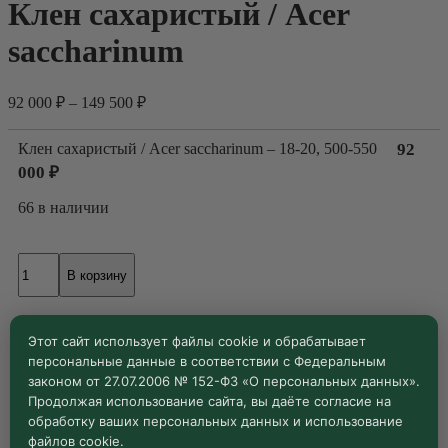
Клен сахаристый / Acer
saccharinum
92 000
₽
–
149 500
₽
Клен сахаристый / Acer saccharinum – 18-20, 500-550
92
000
₽
66 в наличии
Количество
В корзину
товара
Клен
сахаристый
Клен сахаристый / Acer saccharinum – 20-25, 550-600
149
/
Этот сайт использует файлы cookie и обрабатывает
500
₽
Acer
персональные данные в соответствии с Федеральным
saccharinum
законом от 27.07.2006 № 152-ФЗ «О персональных данных».
47 в наличии
Продолжая использование сайта, вы даёте согласие на
обработку ваших персональных данных и использование
Количество
файлов cookie.