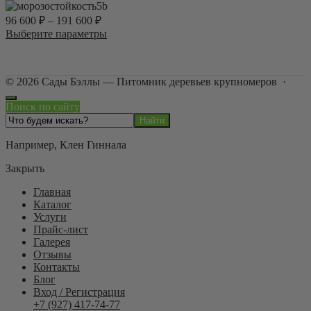
товара.
вариаций.
5b
Опции
96 600
₽
–
191 600
₽
можно
Этот
Выберите параметры
выбрать
товар
на
имеет
странице
несколько
товара.
©
2026
Сады Бэллы — Питомник деревьев крупномеров
·
вариаций.
Опции
Поиск по сайту
можно
выбрать
на
Например,
Клен Гиннала
странице
товара.
Закрыть
Главная
Каталог
Услуги
Прайс-лист
Галерея
Отзывы
Контакты
Блог
Вход / Регистрация
+7 (927) 417-74-77