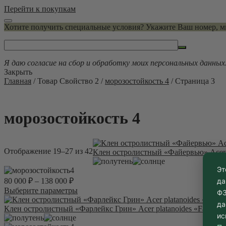
Перейти к покупкам
Хотите получить специальные условия? Укажите Ваш номер, 
Я даю согласие на сбор и обработку моих персональных данных
Закрыть
Главная
/ Товар Свойство 2 /
морозостойкость 4
/ Страница 3
морозостойкость 4
Отображение 19–27 из 42
Клен остролистный «Файервью» Acer p
Эт
4
да
80 000
₽
–
138 000
₽
Этот
Выберите параметры
ФЗ
товар
да
имеет
Клен остролистный «Фарлейкс Грин» Acer platanoides «Farlake’
ис
несколько