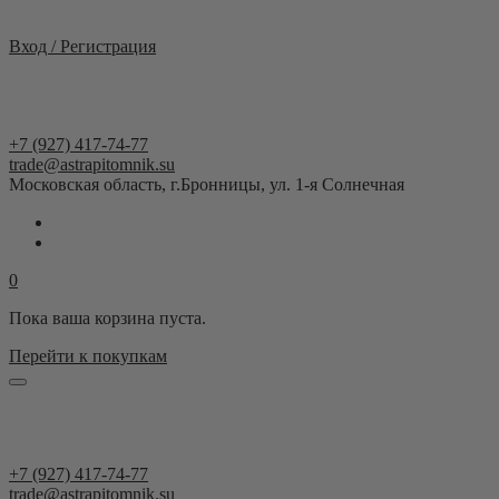
Москва и область
Вход / Регистрация
+7 (927) 417-74-77
trade@astrapitomnik.su
Московская область, г.Бронницы, ул. 1-я Солнечная
0
Пока ваша корзина пуста.
Перейти к покупкам
+7 (927) 417-74-77
trade@astrapitomnik.su