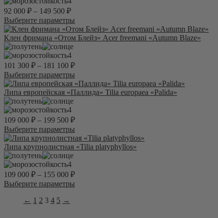
вариаций.
4
Опции
92 000
₽
–
149 500
₽
можно
Этот
Выберите параметры
выбрать
товар
на
имеет
Клен фримана «Отом Блейз» Acer freemani «Autumn Blaze»
странице
несколько
товара.
вариаций.
4
Опции
101 300
₽
–
181 100
₽
можно
Этот
Выберите параметры
выбрать
товар
на
имеет
Липа европейская «Паллида» Tilia europaea «Palida»
странице
несколько
товара.
вариаций.
4
Опции
109 000
₽
–
199 500
₽
можно
Этот
Выберите параметры
выбрать
товар
на
имеет
Липа крупнолистная «Tilia platyphyllos»
странице
несколько
товара.
вариаций.
4
Опции
109 000
₽
–
155 000
₽
можно
Этот
Выберите параметры
выбрать
товар
на
←
1
2
3
4
5
→
имеет
странице
несколько
товара.