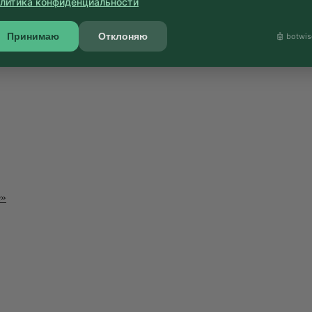
литика конфиденциальности
Принимаю
Отклоняю
🤖 botwis
d Queen»