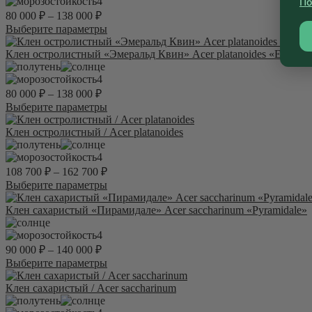
вариаций.
4
По
Опции
80 000
₽
–
138 000
₽
можно
Этот
Выберите параметры
выбрать
товар
на
имеет
Клен остролистный «Эмеральд Квин» Acer platanoides «Emeral
странице
несколько
товара.
вариаций.
4
Опции
80 000
₽
–
138 000
₽
можно
Этот
Выберите параметры
выбрать
товар
на
имеет
Клен остролистный / Acer platanoides
странице
несколько
товара.
вариаций.
4
Опции
108 700
₽
–
162 700
₽
можно
Этот
Выберите параметры
выбрать
товар
на
имеет
Клен сахаристый «Пирамидале» Acer sacсharinum «Pyramidale»
странице
несколько
товара.
вариаций.
4
Опции
90 000
₽
–
140 000
₽
можно
Этот
Выберите параметры
выбрать
товар
на
имеет
Клен сахаристый / Acer saccharinum
странице
несколько
товара.