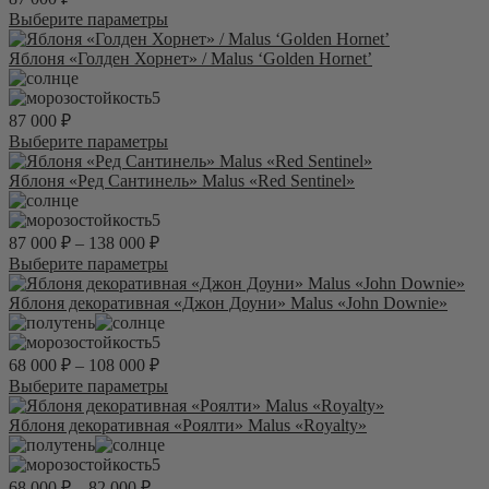
можно
Этот
Выберите параметры
выбрать
товар
на
имеет
Яблоня «Голден Хорнет» / Malus ‘Golden Hornet’
странице
несколько
товара.
вариаций.
5
Опции
87 000
₽
можно
Этот
Выберите параметры
выбрать
товар
на
имеет
Яблоня «Ред Сантинель» Malus «Red Sentinel»
странице
несколько
товара.
вариаций.
5
Опции
87 000
₽
–
138 000
₽
можно
Этот
Выберите параметры
выбрать
товар
на
имеет
Яблоня декоративная «Джон Доуни» Malus «John Downie»
странице
несколько
товара.
вариаций.
5
Опции
68 000
₽
–
108 000
₽
можно
Этот
Выберите параметры
выбрать
товар
на
имеет
Яблоня декоративная «Роялти» Malus «Royalty»
странице
несколько
товара.
вариаций.
5
Опции
68 000
₽
–
82 000
₽