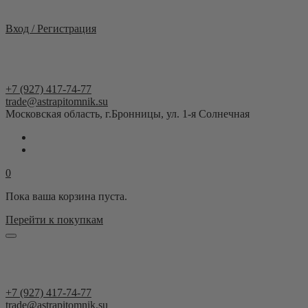
Москва и область
Вход / Регистрация
+7 (927) 417-74-77
trade@astrapitomnik.su
Московская область, г.Бронницы, ул. 1-я Солнечная
0
Пока ваша корзина пуста.
Перейти к покупкам
+7 (927) 417-74-77
trade@astrapitomnik.su