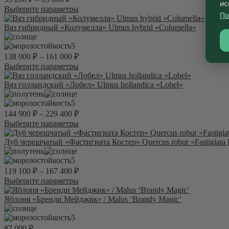
ис
Этот
Выберите параметры
По
товар
имеет
Вяз гибридный «Колумелла» Ulmus hybrid «Columella»
несколько
вариаций.
5
Опции
138 000
₽
–
161 000
₽
можно
Этот
Выберите параметры
выбрать
товар
на
имеет
Вяз голландский «Лобел» Ulmus hollandica «Lobel»
странице
несколько
товара.
вариаций.
5
Опции
144 900
₽
–
229 400
₽
можно
Этот
Выберите параметры
выбрать
товар
на
имеет
Дуб черешчатый «Фастигиата Костер» Quercus robur «Fastigiata 
странице
несколько
товара.
вариаций.
5
Опции
119 100
₽
–
167 400
₽
можно
Этот
Выберите параметры
выбрать
товар
на
имеет
Яблоня «Бренди Мейджик» / Malus ‘Brandy Magic’
странице
несколько
товара.
вариаций.
5
Опции
87 000
₽