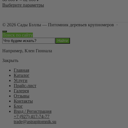
можно
Этот
Выберите параметры
выбрать
товар
на
имеет
странице
несколько
товара.
©
2026
Сады Бэллы — Питомник деревьев крупномеров
·
вариаций.
Опции
Поиск по сайту
можно
выбрать
на
Например,
Клен Гиннала
странице
товара.
Закрыть
Главная
Каталог
Услуги
Прайс-лист
Галерея
Отзывы
Контакты
Блог
Вход / Регистрация
+7 (927) 417-74-77
trade@astrapitomnik.su