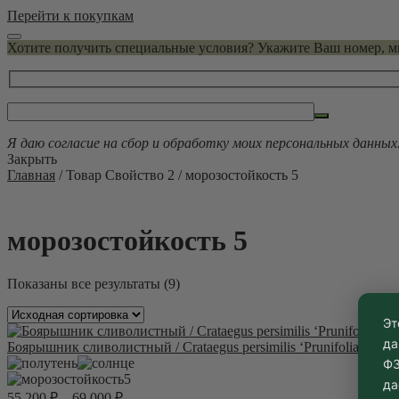
Перейти к покупкам
Хотите получить специальные условия? Укажите Ваш номер, 
Я даю согласие на сбор и обработку моих персональных данных
Закрыть
Главная
/ Товар Свойство 2 / морозостойкость 5
морозостойкость 5
Показаны все результаты (9)
Эт
да
Боярышник сливолистный / Crataegus persimilis ‘Prunifolia’
ФЗ
5
да
55 200
₽
–
69 000
₽