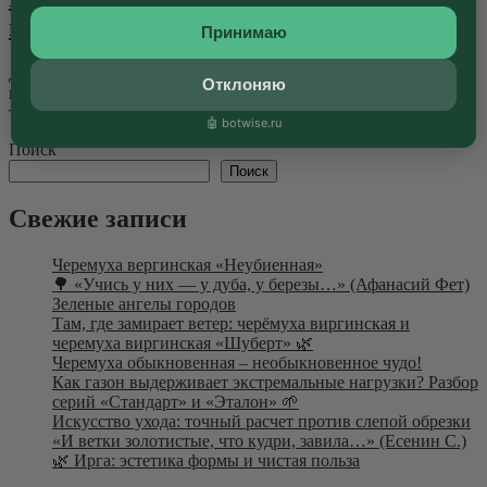
профессиональная синергия
Принимаю
Для индустрии питомниководства и ландшафтного
Отклоняю
проектирования участие в профильных событиях — это не
только обмен актуальными...
Далее
🤖 botwise.ru
Поиск
Поиск
Свежие записи
Черемуха вергинская «Неубиенная»
🌳 «Учись у них — у дуба, у березы…» (Афанасий Фет)
Зеленые ангелы городов
Там, где замирает ветер: черёмуха виргинская и
черемуха виргинская «Шуберт» 🌿
Черемуха обыкновенная – необыкновенное чудо!
Как газон выдерживает экстремальные нагрузки? Разбор
серий «Стандарт» и «Эталон» 🌱
Искусство ухода: точный расчет против слепой обрезки
«И ветки золотистые, что кудри, завила…» (Есенин С.)
🌿 Ирга: эстетика формы и чистая польза