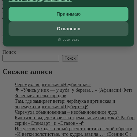
городов будущего вместе с «Садами
Бэллы» 🏙🌿
Принимаю
Отклоняю
На полях 7-й международной выставки RosBuild, которая
проходит в Москве до 6 марта, рождается облик
🤖 botwise.ru
современной урбанистики. В самом...
Далее
Поиск
Поиск
Свежие записи
Черемуха вергинская «Неубиенная»
🌳 «Учись у них — у дуба, у березы…» (Афанасий Фет)
Зеленые ангелы городов
Там, где замирает ветер: черёмуха виргинская и
черемуха виргинская «Шуберт» 🌿
Черемуха обыкновенная – необыкновенное чудо!
Как газон выдерживает экстремальные нагрузки? Разбор
серий «Стандарт» и «Эталон» 🌱
Искусство ухода: точный расчет против слепой обрезки
«И ветки золотистые, что кудри, завила…» (Есенин С.)