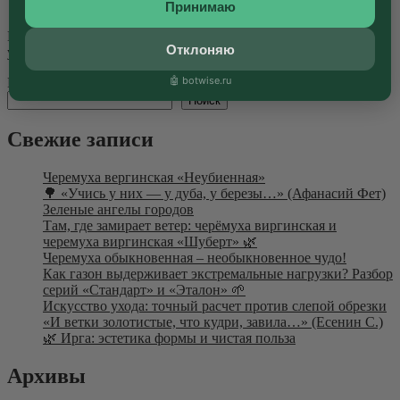
Принимаю
🌳 Уникальный питомник «Bella’s Gardens»: История и
Принципы 🌿 История питомника «Bella’s Gardens» — это
Отклоняю
увлекательное путешествие, которое...
Далее
🤖 botwise.ru
Поиск
Поиск
Свежие записи
Черемуха вергинская «Неубиенная»
🌳 «Учись у них — у дуба, у березы…» (Афанасий Фет)
Зеленые ангелы городов
Там, где замирает ветер: черёмуха виргинская и
черемуха виргинская «Шуберт» 🌿
Черемуха обыкновенная – необыкновенное чудо!
Как газон выдерживает экстремальные нагрузки? Разбор
серий «Стандарт» и «Эталон» 🌱
Искусство ухода: точный расчет против слепой обрезки
«И ветки золотистые, что кудри, завила…» (Есенин С.)
🌿 Ирга: эстетика формы и чистая польза
Архивы