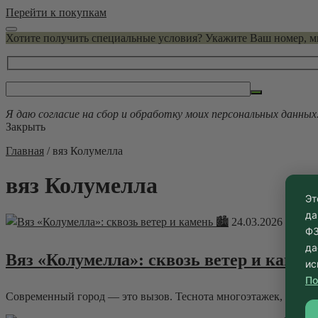
Перейти к покупкам
Хотите получить специальные условия? Укажите Ваш номер, 
Я даю согласие на сбор и обработку моих персональных данных
Закрыть
Главная
/
вяз Колумелла
вяз Колумелла
Эт
да
24.03.2026 ·
Бло
ФЗ
да
Вяз «Колумелла»: сквозь ветер и камень
ис
По
Современный город — это вызов. Теснота многоэтажек, узкие к