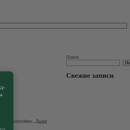
Поиск
По
Свежие записи
52-
вы
ерево способно...
Далее
e.ru