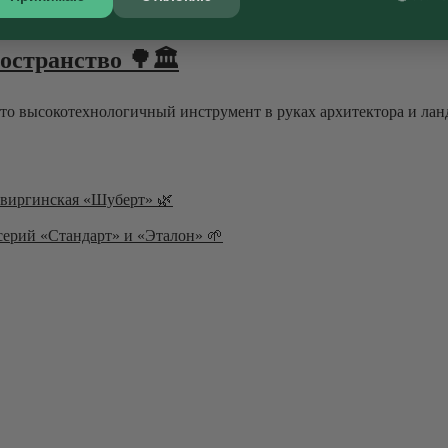
3.2026 ·
Блог
ространство 🌳🏛
это высокотехнологичный инструмент в руках архитектора и лан
а виргинская «Шуберт» 🌿
серий «Стандарт» и «Эталон» 🌱