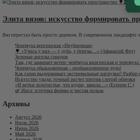
20.0
Элита вязов: искусство формировать п
Вяз перестал быть просто деревом. В современном ландшафте 
Черемуха вергинская «Неубиенная»
🌳 «Учись у них — у дуба, у березы…» (Афанасий Фет)
Зеленые ангелы городов
Там, где замирает ветер: черёмуха виргинская и черемух
Черемуха обыкновенная – необыкновенное чудо!
Как газон выдерживает экстремальные нагрузки? Разбор 
Искусство ухода: точный расчет против слепой обрезки
«И ветки золотистые, что кудри, завила…» (Есенин С.)
🌿 Ирга: эстетика формы и чистая польза
Архивы
Август 2026
Июль 2026
Июнь 2026
Май 2026
Апрель 2026