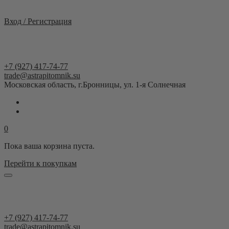
Москва и область
Вход / Регистрация
+7 (927) 417-74-77
trade@astrapitomnik.su
Московская область, г.Бронницы, ул. 1-я Солнечная
0
Пока ваша корзина пуста.
Перейти к покупкам
+7 (927) 417-74-77
trade@astrapitomnik.su