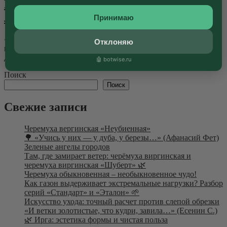
Бэллы» для авторских сценариев
ландшафта
Принимаю
«Я помню сад в весеннем блеске, Как мягко яблоня
Отклоняю
цвела…» — писал Есенин. Коллекция из 18 сортов
декоративных яблонь «Садов...
Далее
🤖 botwise.ru
Поиск
Поиск
Свежие записи
Черемуха вергинская «Неубиенная»
🌳 «Учись у них — у дуба, у березы…» (Афанасий Фет)
Зеленые ангелы городов
Там, где замирает ветер: черёмуха виргинская и
черемуха виргинская «Шуберт» 🌿
Черемуха обыкновенная – необыкновенное чудо!
Как газон выдерживает экстремальные нагрузки? Разбор
серий «Стандарт» и «Эталон» 🌱
Искусство ухода: точный расчет против слепой обрезки
«И ветки золотистые, что кудри, завила…» (Есенин С.)
🌿 Ирга: эстетика формы и чистая польза