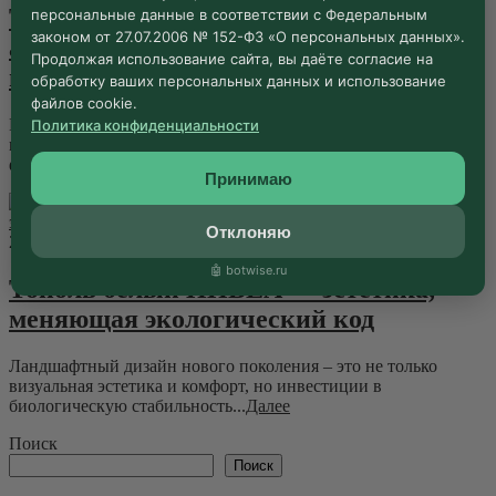
Тополь Де Моффарт:
персональные данные в соответствии с Федеральным
законом от 27.07.2006 № 152-ФЗ «О персональных данных».
архитектурный масштаб и
Продолжая использование сайта, вы даёте согласие на
природный интеллект
обработку ваших персональных данных и использование
файлов cookie.
В современной ландшафтной архитектуре дерево — это не
Политика конфиденциальности
просто декор, а биотехнологический инструмент,
формирующий микроклимат и...
Далее
Принимаю
Отклоняю
20.02.2026 ·
Блог
🤖 botwise.ru
Тополь белый НИВЕА — эстетика,
меняющая экологический код
Ландшафтный дизайн нового поколения – это не только
визуальная эстетика и комфорт, но инвестиции в
биологическую стабильность...
Далее
Поиск
Поиск