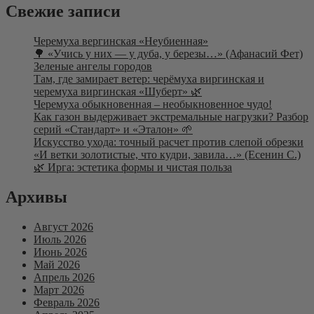
Свежие записи
Черемуха вергинская «Неубиенная»
🌳 «Учись у них — у дуба, у березы…» (Афанасий Фет)
Зеленые ангелы городов
Там, где замирает ветер: черёмуха виргинская и
черемуха виргинская «Шуберт» 🌿
Черемуха обыкновенная – необыкновенное чудо!
Как газон выдерживает экстремальные нагрузки? Разбор
серий «Стандарт» и «Эталон» 🌱
Искусство ухода: точный расчет против слепой обрезки
«И ветки золотистые, что кудри, завила…» (Есенин С.)
🌿 Ирга: эстетика формы и чистая польза
Архивы
Август 2026
Июль 2026
Июнь 2026
Май 2026
Апрель 2026
Март 2026
Февраль 2026