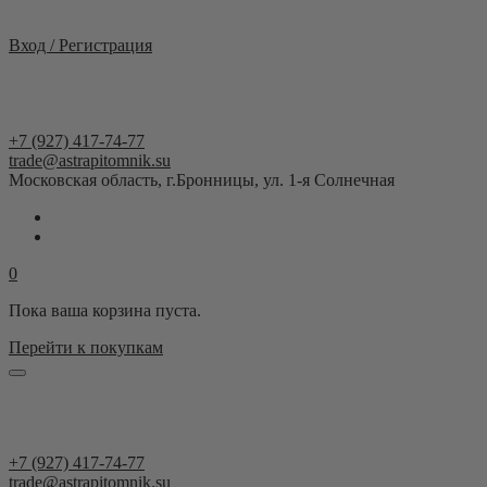
Москва и область
Вход / Регистрация
+7 (927) 417-74-77
trade@astrapitomnik.su
Московская область, г.Бронницы, ул. 1-я Солнечная
0
Пока ваша корзина пуста.
Перейти к покупкам
+7 (927) 417-74-77
trade@astrapitomnik.su