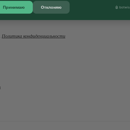
Принимаю
Отклоняю
🤖 botwis
мы перезвоним
Ваш номер телефона
.
Политика конфиденциальности