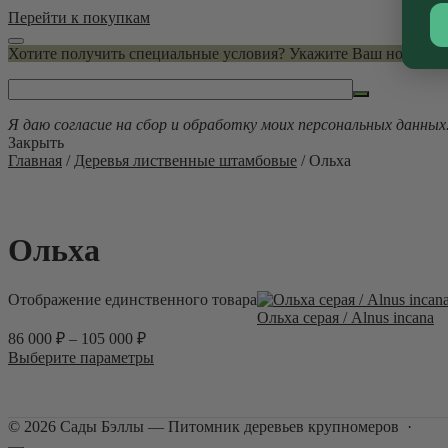
Перейти к покупкам
Хотите получить специальные условия? Укажите Ваш номер, 
Alternative:
Я даю согласие на сбор и обработку моих персональных данных
Закрыть
Главная
/
Деревья лиственные штамбовые
/ Ольха
Ольха
Отображение единственного товара
Ольха серая / Alnus incana
86 000
₽
–
105 000
₽
Этот
Выберите параметры
товар
имеет
несколько
©
2026
Сады Бэллы — Питомник деревьев крупномеров
·
вариаций.
Опции