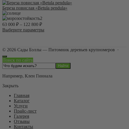
выбрать
товар
на
имеет
Береза повислая «Betula pendula»
странице
несколько
товара.
вариаций.
2
Опции
63 000
₽
–
122 800
₽
можно
Этот
Выберите параметры
выбрать
товар
на
имеет
странице
несколько
товара.
©
2026
Сады Бэллы — Питомник деревьев крупномеров
·
вариаций.
Опции
Поиск по сайту
можно
выбрать
на
Например,
Клен Гиннала
странице
товара.
Закрыть
Главная
Каталог
Услуги
Прайс-лист
Галерея
Отзывы
Контакты