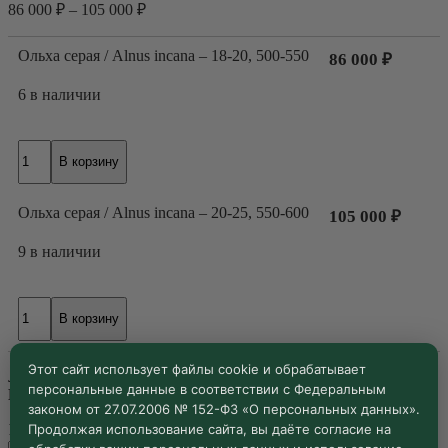
86 000
₽
–
105 000
₽
Ольха серая / Alnus incana – 18-20, 500-550
86 000
₽
6 в наличии
Количество
В корзину
товара
Ольха
серая
Ольха серая / Alnus incana – 20-25, 550-600
105 000
₽
/
Alnus
9 в наличии
incana
Количество
В корзину
товара
Ольха
серая
Этот сайт использует файлы cookie и обрабатывает
Лиственное дерево, крупный кустарник;
/
Высота
(м): 10-15
персональные данные в соответствии с Федеральным
Ширина
Alnus
(м): 4-8
законом от 27.07.2006 № 152-ФЗ «О персональных данных».
incana
Продолжая использование сайта, вы даёте согласие на
Размер
Очистить