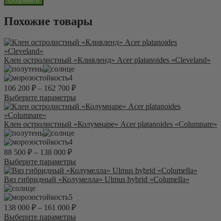
Похожие товары
Клен остролистный «Кливленд» Acer platanoides «Cleveland»
4
106 200
₽
–
162 700
₽
Этот
Выберите параметры
товар
имеет
несколько
Клен остролистный «Колумнаре» Acer platanoides «Columnare»
вариаций.
Опции
4
можно
88 500
₽
–
138 000
₽
выбрать
Этот
Выберите параметры
на
товар
странице
имеет
Вяз гибридный «Колумелла» Ulmus hybrid «Columella»
товара.
несколько
вариаций.
5
Опции
138 000
₽
–
161 000
₽
можно
Этот
Выберите параметры