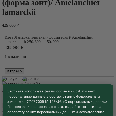
(форма зонт)/ Amelanchier
lamarckii
429 000
₽
Ирга Ламарка плетеная (форма зонт)/ Amelanchier
lamarckii – h 250-300 d 150-200
429 000
₽
1 в наличии
Количество
В корзину
товара
Ирга
5а
Ламарка
Размер
Очистить
плетеная
Этот сайт использует файлы cookie и обрабатывает
Количество
(форма
персональные данные в соответствии с Федеральным
товара
зонт)/
законом от 27.07.2006 № 152-ФЗ «О персональных данных».
Ирга
Amelanchier
В корзину
Продолжая использование сайта, вы даёте согласие на
Ламарка
lamarckii
Артикул:
Н/Д
обработку ваших персональных данных и использование
плетеная
Категория:
Архитектурные древесные формы