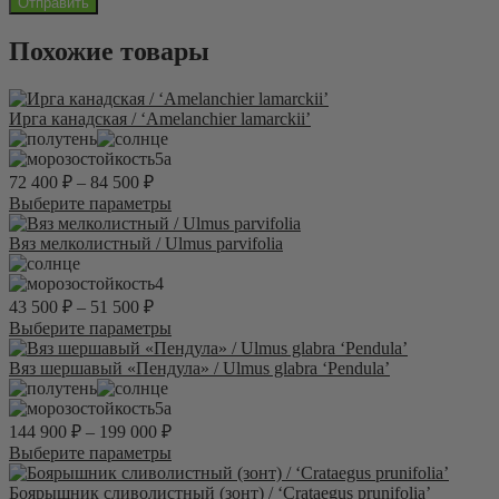
Похожие товары
Ирга канадская / ‘Amelanchier lamarckii’
5а
72 400
₽
–
84 500
₽
Этот
Выберите параметры
товар
имеет
Вяз мелколистный / Ulmus parvifolia
несколько
вариаций.
4
Опции
43 500
₽
–
51 500
₽
можно
Этот
Выберите параметры
выбрать
товар
на
имеет
Вяз шершавый «Пендула» / Ulmus glabra ‘Pendula’
странице
несколько
товара.
вариаций.
5а
Опции
144 900
₽
–
199 000
₽
можно
Этот
Выберите параметры
выбрать
товар
на
имеет
Боярышник сливолистный (зонт) / ‘Crataegus prunifolia’