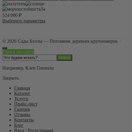
странице
несколько
товара.
вариаций.
5а
Опции
524 000
₽
можно
Этот
Выберите параметры
выбрать
товар
на
имеет
странице
несколько
товара.
©
2026
Сады Бэллы — Питомник деревьев крупномеров
·
вариаций.
Опции
Поиск по сайту
можно
выбрать
на
Например,
Клен Гиннала
странице
товара.
Закрыть
Главная
Каталог
Услуги
Прайс-лист
Галерея
Отзывы
Контакты
Блог
Вход / Регистрация