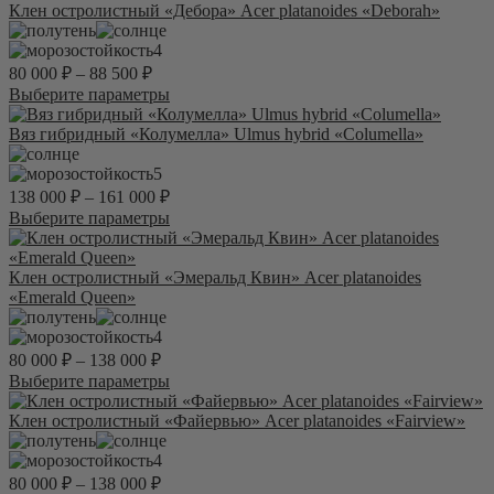
Клен остролистный «Дебора» Acer platanoides «Deborah»
4
80 000
₽
–
88 500
₽
Этот
Выберите параметры
товар
имеет
Вяз гибридный «Колумелла» Ulmus hybrid «Columella»
несколько
вариаций.
5
Опции
138 000
₽
–
161 000
₽
можно
Этот
Выберите параметры
выбрать
товар
на
имеет
странице
несколько
Клен остролистный «Эмеральд Квин» Acer platanoides
товара.
вариаций.
«Emerald Queen»
Опции
можно
4
выбрать
80 000
₽
–
138 000
₽
на
Этот
Выберите параметры
странице
товар
товара.
имеет
Клен остролистный «Файервью» Acer platanoides «Fairview»
несколько
вариаций.
4
Опции
80 000
₽
–
138 000
₽