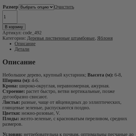
Размер
Очистить
Количество
товара
Яблоня
В корзину
лесная
Артикул:
code_492
"Malus
Категории:
Деревья лиственные штамбовые
,
Яблоня
sylvestris"
Описание
Детали
Описание
Небольшое дерево, крупный кустарник;
Высота (м):
6-8,
Ширина (м):
4-6.
Крона:
широко-округлая, неравномерная, ажурная.
Строение:
растет быстро, ветви вертикальные, позже
дугообразно свисают.
Листья:
разные, чаще от яйцевидных до эллиптических,
глянцевые зеленые, распускаются поздно.
Цветки:
нежно-розовые, V.
Плоды:
желто-зеленые, с красноватым переливом, средних
размеров.
Условия:
нетребовательна к почвам, оптимальны песчаные до