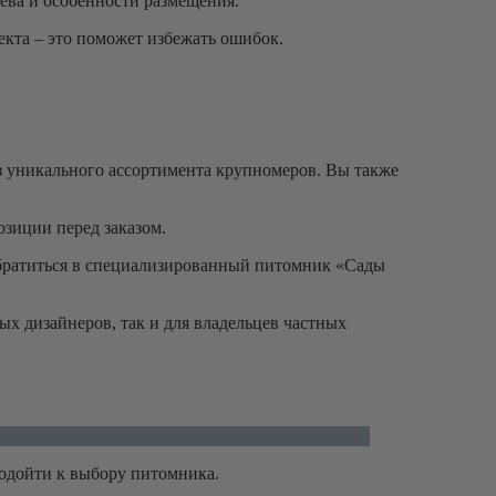
ева и особенности размещения.
екта – это поможет избежать ошибок.
з уникального ассортимента крупномеров. Вы также
озиции перед заказом.
 обратиться в специализированный питомник «Сады
х дизайнеров, так и для владельцев частных
одойти к выбору питомника.