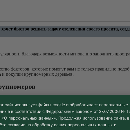
 хочет быстро решить задачу озеленения своего проекта, соз
улярности благодаря возможности мгновенно заполнить простран
ство факторов, которые помогут вам не только правильно подобр
 и покупки крупномерных деревьев.
рупномеров
думать задачи, которые вы планируете решить с помощью деревь
от сайт использует файлы cookie и обрабатывает персональные
лых деревьев.
нные в соответствии с Федеральным законом от 27.07.2006 № 1
ьных участков.
 «О персональных данных». Продолжая использование сайта, 
глаз.
ёте согласие на обработку ваших персональных данных и