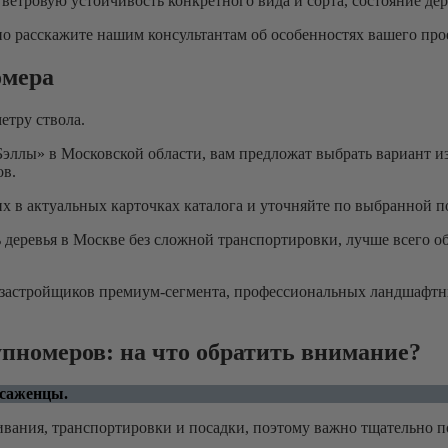
етровую устойчивость конкретного вида и сорта, состояние дер
о расскажите нашим консультантам об особенностях вашего про
омера
етру ствола.
эллы» в Московской области, вам предложат выбрать вариант и
ов.
х в актуальных карточках каталога и уточняйте по выбранной п
ь деревья в Москве без сложной транспортировки, лучше всего
 застройщиков премиум-сегмента, профессиональных ландшафтны
пномеров: на что обратить внимание?
 саженцы.
ания, транспортировки и посадки, поэтому важно тщательно п