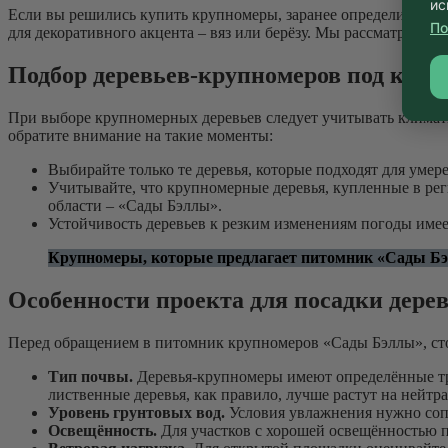
ис
Если вы решились купить крупномеры, заранее определитесь, к
По
для декоративного акцента – вяз или берёзу. Мы рассматривали
Подбор деревьев-крупномеров под клим
При выборе крупномерных деревьев следует учитывать климати
обратите внимание на такие моменты:
Выбирайте только те деревья, которые подходят для умере
Учитывайте, что крупномерные деревья, купленные в ре
области – «Сады Бэллы».
Устойчивость деревьев к резким изменениям погоды имеет
Крупномеры, которые предлагает питомник «Сады Бэ
Особенности проекта для посадки дере
Перед обращением в питомник крупномеров «Сады Бэллы», сто
Тип почвы.
Деревья-крупномеры имеют определённые тре
лиственные деревья, как правило, лучше растут на нейтр
Уровень грунтовых вод.
Условия увлажнения нужно сопо
Освещённость.
Для участков с хорошей освещённостью по