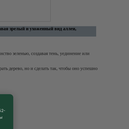
давая зрелый и ухоженный вид аллеи,
ство зеленью, создавая тень, уединение или
ать дерево, но и сделать так, чтобы оно успешно
ев:
52-
вы