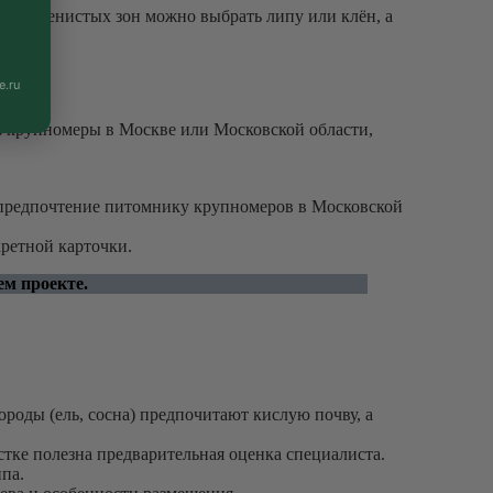
 для тенистых зон можно выбрать липу или клён, а
e.ru
ть крупномеры в Москве или Московской области,
ь предпочтение питомнику крупномеров в Московской
кретной карточки.
м проекте.
оды (ель, сосна) предпочитают кислую почву, а
тке полезна предварительная оценка специалиста.
ипа.