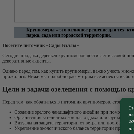
Крупномеры – это отличное решение для тех, кто
парка, сада или городской территории.
Посетите питомник «Сады Бэллы»
Сегодня продажа деревьев крупномеров достигает высокой поп
декоративные акценты.
Однако перед тем, как купить крупномеры, важно учесть множе
прижилось. Ниже мы подробно рассмотрим все аспекты выбора
Цели и задачи озеленения с помощью к
Перед тем, как обратиться в питомник крупномеров, стоит про
Эт
Создание зрелого ландшафтного дизайна при помощи зре
да
Организация затенённых зон для отдыха или функционал
ФЗ
Визуальная защита территории от ветра или посторонних 
Укрепление экологического баланса территории проекта.
да