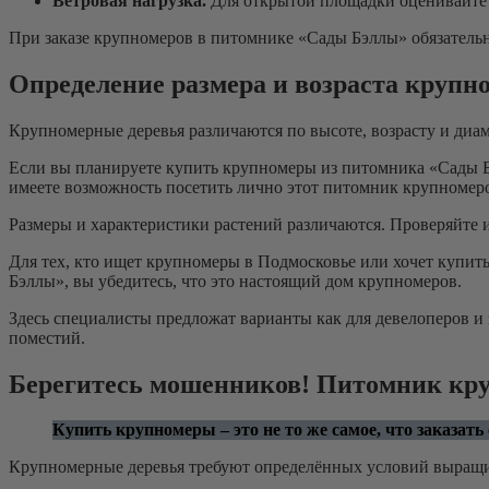
Ветровая нагрузка.
Для открытой площадки оценивайте в
При заказе крупномеров в питомнике «Сады Бэллы» обязательн
Определение размера и возраста крупн
Крупномерные деревья различаются по высоте, возрасту и диам
Если вы планируете купить крупномеры из питомника «Сады Б
имеете возможность посетить лично этот питомник крупномер
Размеры и характеристики растений различаются. Проверяйте и
Для тех, кто ищет крупномеры в Подмосковье или хочет купит
Бэллы», вы убедитесь, что это настоящий дом крупномеров.
Здесь специалисты предложат варианты как для девелоперов и
поместий.
Берегитесь мошенников! Питомник кру
Купить крупномеры – это не то же самое, что заказать
Крупномерные деревья требуют определённых условий выращив