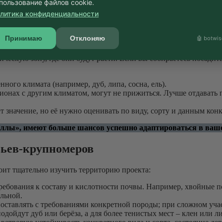
пользование файлов cookie.
акие виды деревьев лучше подойдут для ваших целей. Например,
литика конфиденциальности
 этот вопрос в теме ТОП-5 крупномеров, ознакомьтесь!
атические и территориальные условия
Принимаю
Отклоняю
🤖 botwis
ческую зону, где они будут расти. Если вы собираетесь посади
нного климата (например, дуб, липа, сосна, ель).
гионах с другим климатом, могут не прижиться. Лучше отдават
 значение, но её нужно оценивать по виду, сорту и данным кон
ллы», имеют больше шансов успешно адаптироваться в ваше
вьев-крупномеров
ит тщательно изучить территорию проекта:
бования к составу и кислотности почвы. Например, хвойные пор
альной.
ставлять с требованиями конкретной породы; при сложном учас
дойдут дуб или берёза, а для более тенистых мест – клен или л