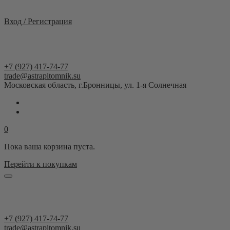
Москва и область
Вход / Регистрация
+7 (927) 417-74-77
trade@astrapitomnik.su
Московская область, г.Бронницы, ул. 1-я Солнечная
0
Пока ваша корзина пуста.
Перейти к покупкам
+7 (927) 417-74-77
trade@astrapitomnik.su