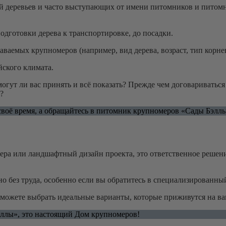
й деревьев и часто выступающих от имени питомников и питомн
одготовки дерева к транспортировке, до посадки.
ваемых крупномеров (например, вид дерева, возраст, тип корне
ского климата.
могут ли вас принять и всё показать? Прежде чем договариватьс
?
своё время, а обращайтесь в питомник крупномеров «Сады Бэллы
ера или ландшафтный дизайн проекта, это ответственное решени
о без труда, особенно если вы обратитесь в специализированн
сможете выбрать идеальные варианты, которые приживутся на ваш
ллы», это настоящий Дом крупномеров!