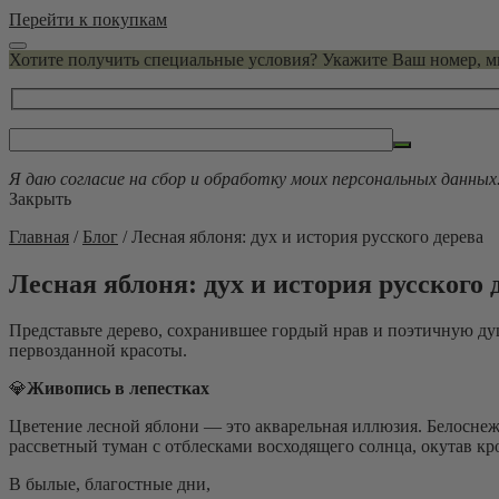
Перейти к покупкам
Хотите получить специальные условия? Укажите Ваш номер, 
Я даю согласие на сбор и обработку моих персональных данных
Закрыть
Главная
/
Блог
/
Лесная яблоня: дух и история русского дерева
Лесная яблоня: дух и история русского 
Представьте дерево, сохранившее гордый нрав и поэтичную ду
первозданной красоты.
💎
Живопись в лепестках
Цветение лесной яблони — это акварельная иллюзия. Белоснеж
рассветный туман с отблесками восходящего солнца, окутав кр
В былые, благостные дни,