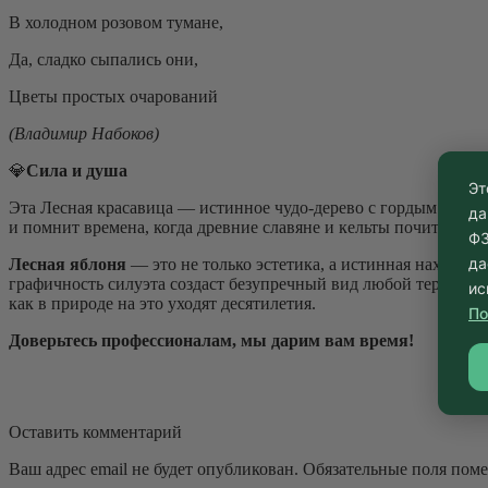
В холодном розовом тумане,
Да, сладко сыпались они,
Цветы простых очарований
(Владимир Набоков)
💎
Сила и душа
Эт
Эта Лесная красавица — истинное чудо-дерево с гордым харак
да
и помнит времена, когда древние славяне и кельты почитали е
ФЗ
да
Лесная яблоня
— это не только эстетика, а истинная находка
графичность силуэта создаст безупречный вид любой территор
ис
как в природе на это уходят десятилетия.
По
Доверьтесь профессионалам, мы дарим вам время!
Оставить комментарий
Ваш адрес email не будет опубликован.
Обязательные поля пом