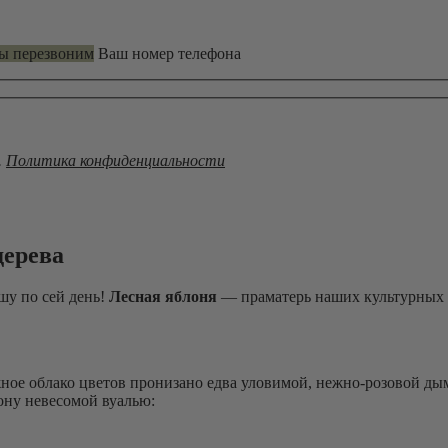
мы перезвоним
Ваш номер телефона
.
Политика конфиденциальности
дерева
шу по сей день!
Лесная яблоня
— праматерь наших культурных 
ное облако цветов пронизано едва уловимой, нежно-розовой дым
ону невесомой вуалью: