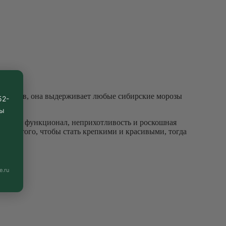
их лесов, она выдерживает любые сибирские морозы
52-
вы
нтом. Ее функционал, неприхотливость и роскошная
е для того, чтобы стать крепкими и красивыми, тогда
e.ru