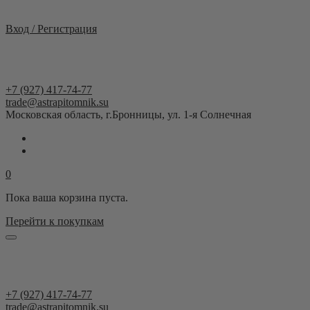
Москва и область
Вход / Регистрация
+7 (927) 417-74-77
trade@astrapitomnik.su
Московская область, г.Бронницы, ул. 1-я Солнечная
0
Пока ваша корзина пуста.
Перейти к покупкам
+7 (927) 417-74-77
trade@astrapitomnik.su