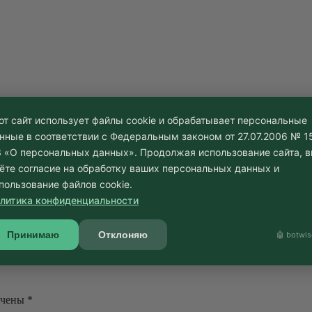
от сайт использует файлы cookie и обрабатывает персональные
тером и двухвековой историей! Коренная жительница европейск
нные в соответствии с Федеральным законом от 27.07.2006 № 1
е как священный мост к вечной молодости.
 «О персональных данных». Продолжая использование сайта, 
ёте согласие на обработку ваших персональных данных и
 для создания концепций с глубоким контекстом и сильным акце
ии с первого дня посадки. В
«Садах Бэллы»
яблони получают вс
пользование файлов cookie.
литика конфиденциальности
Принимаю
Отклоняю
🤖 botwis
ечены
*