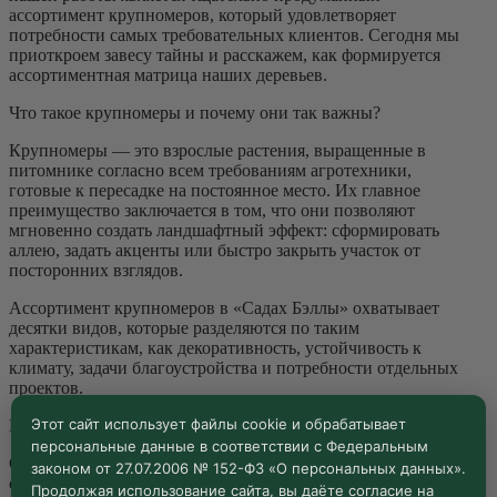
ассортимент крупномеров, который удовлетворяет
потребности самых требовательных клиентов. Сегодня мы
приоткроем завесу тайны и расскажем, как формируется
ассортиментная матрица наших деревьев.
Что такое крупномеры и почему они так важны?
Крупномеры — это взрослые растения, выращенные в
питомнике согласно всем требованиям агротехники,
готовые к пересадке на постоянное место. Их главное
преимущество заключается в том, что они позволяют
мгновенно создать ландшафтный эффект: сформировать
аллею, задать акценты или быстро закрыть участок от
посторонних взглядов.
Ассортимент крупномеров в «Садах Бэллы» охватывает
десятки видов, которые разделяются по таким
характеристикам, как декоративность, устойчивость к
климату, задачи благоустройства и потребности отдельных
проектов.
Этот сайт использует файлы cookie и обрабатывает
Принципы формирования ассортиментной матрицы
персональные данные в соответствии с Федеральным
Создание ассортиментной матрицы крупномеров — это
законом от 27.07.2006 № 152-ФЗ «О персональных данных».
сложный и многоэтапный процесс, которому в «Садах
Продолжая использование сайта, вы даёте согласие на