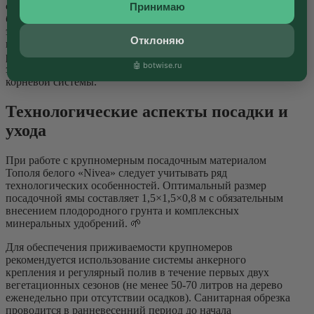
способность крупномерных экземпляров данного сорта
Принимаю
быстро формировать объемные зеленые массивы, создавая
эффект «готового» ландшафта в кратчайшие сроки. При
Отклоняю
проектировании жилых комплексов рекомендуется
размещать тополя на расстоянии не менее 15-20 метров от
🤖 botwise.ru
зданий во избежание проблем, связанных с разрастанием
корневой системы.
Технологические аспекты посадки и
ухода
При работе с крупномерным посадочным материалом
Тополя белого «Nivea» следует учитывать ряд
технологических особенностей. Оптимальный размер
посадочной ямы составляет 1,5×1,5×0,8 м с обязательным
внесением плодородного грунта и комплексных
минеральных удобрений. 🌱
Для обеспечения приживаемости крупномеров
рекомендуется использование системы анкерного
крепления и регулярный полив в течение первых двух
вегетационных сезонов (не менее 50-70 литров на дерево
еженедельно при отсутствии осадков). Санитарная обрезка
проводится в ранневесенний период до начала