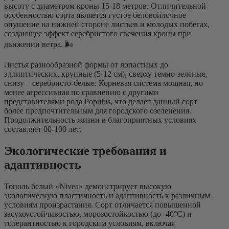
высоту с диаметром кроны 15-18 метров. Отличительной
особенностью сорта является густое беловойлочное
опушение на нижней стороне листьев и молодых побегах,
создающее эффект серебристого свечения кроны при
движении ветра. 🌬️
Листья разнообразной формы от лопастных до
эллиптических, крупные (5-12 см), сверху темно-зеленые,
снизу – серебристо-белые. Корневая система мощная, но
менее агрессивная по сравнению с другими
представителями рода Populus, что делает данный сорт
более предпочтительным для городского озеленения.
Продолжительность жизни в благоприятных условиях
составляет 80-100 лет.
Экологические требования и
адаптивность
Тополь белый «Nivea» демонстрирует высокую
экологическую пластичность и адаптивность к различным
условиям произрастания. Сорт отличается повышенной
засухоустойчивостью, морозостойкостью (до -40°C) и
толерантностью к городским условиям, включая