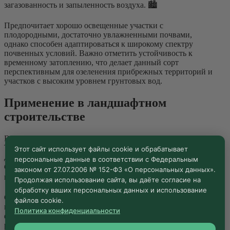
загазованность и запыленность воздуха. 🏙️
Предпочитает хорошо освещенные участки с
плодородными, достаточно увлажненными почвами,
однако способен адаптироваться к широкому спектру
почвенных условий. Важно отметить устойчивость к
временному затоплению, что делает данный сорт
перспективным для озеленения прибрежных территорий и
участков с высоким уровнем грунтовых вод.
Применение в ландшафтном
строительстве
В контексте крупномасштабных проектов благоустройства
Тополь белый «Nivea» может эффективно использоваться
Этот сайт использует файлы cookie и обрабатывает
для создания аллейных посадок, ветрозащитных полос,
персональные данные в соответствии с Федеральным
формирования акцентных групп и солитерных
законом от 27.07.2006 № 152-ФЗ «О персональных данных».
композиций. 🏗️
Продолжая использование сайта, вы даёте согласие на
обработку ваших персональных данных и использование
Серебристая окраска листвы создает выразительный
файлов cookie.
контраст с темно-зелеными насаждениями, что позволяет
Политика конфиденциальности
формировать визуально привлекательные ландшафтные
решения. Для девелоперских проектов особенно ценна