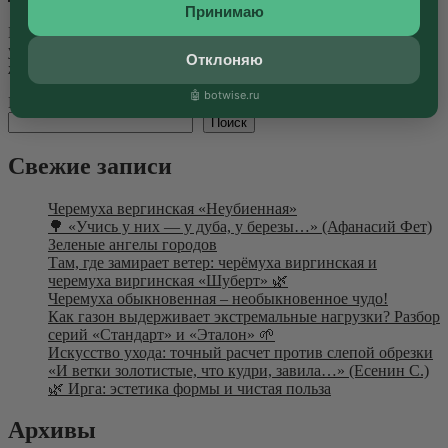
Принимаю
Когда нас спрашивают: «Кто она — та самая Бэлла?», мы
улыбаемся. Ведь дать один ответ — значит ограничить
Отклоняю
живую энергию, которая питает...
Далее
🤖 botwise.ru
Поиск
Поиск
Свежие записи
Черемуха вергинская «Неубиенная»
🌳 «Учись у них — у дуба, у березы…» (Афанасий Фет)
Зеленые ангелы городов
Там, где замирает ветер: черёмуха виргинская и
черемуха виргинская «Шуберт» 🌿
Черемуха обыкновенная – необыкновенное чудо!
Как газон выдерживает экстремальные нагрузки? Разбор
серий «Стандарт» и «Эталон» 🌱
Искусство ухода: точный расчет против слепой обрезки
«И ветки золотистые, что кудри, завила…» (Есенин С.)
🌿 Ирга: эстетика формы и чистая польза
Архивы