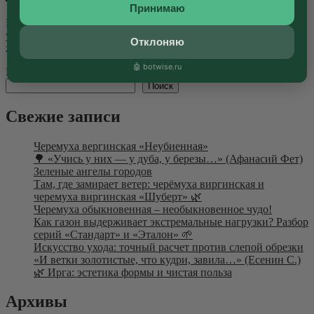
Принимаю
Когда нас спрашивают: «Кто она — та самая Бэлла?», мы
улыбаемся. Ведь дать один ответ — значит ограничить
Отклоняю
живую энергию, которая питает...
Далее
🤖 botwise.ru
Поиск
Поиск
Свежие записи
Черемуха вергинская «Неубиенная»
🌳 «Учись у них — у дуба, у березы…» (Афанасий Фет)
Зеленые ангелы городов
Там, где замирает ветер: черёмуха виргинская и
черемуха виргинская «Шуберт» 🌿
Черемуха обыкновенная – необыкновенное чудо!
Как газон выдерживает экстремальные нагрузки? Разбор
серий «Стандарт» и «Эталон» 🌱
Искусство ухода: точный расчет против слепой обрезки
«И ветки золотистые, что кудри, завила…» (Есенин С.)
🌿 Ирга: эстетика формы и чистая польза
Архивы