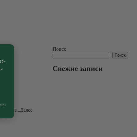
Поиск
Поиск
52-
Свежие записи
вы
e.ru
дом из...
Далее