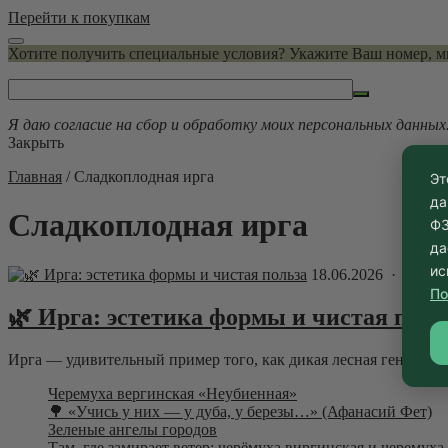
Перейти к покупкам
Хотите получить специальные условия? Укажите Ваш номер, 
Я даю согласие на сбор и обработку моих персональных данных
Закрыть
Главная
/
Сладкоплодная ирга
Эт
да
Сладкоплодная ирга
ФЗ
да
ис
18.06.2026 ·
Блог
По
🌿 Ирга: эстетика формы и чистая поль
Ирга — удивительный пример того, как дикая лесная генетика 
Черемуха вергинская «Неубиенная»
🌳 «Учись у них — у дуба, у березы…» (Афанасий Фет)
Зеленые ангелы городов
Там, где замирает ветер: черёмуха виргинская и черемух