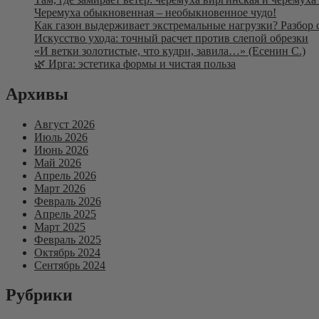
Черемуха обыкновенная – необыкновенное чудо!
Как газон выдерживает экстремальные нагрузки? Разбор 
Искусство ухода: точный расчет против слепой обрезки
«И ветки золотистые, что кудри, завила…» (Есенин С.)
🌿 Ирга: эстетика формы и чистая польза
Архивы
Август 2026
Июль 2026
Июнь 2026
Май 2026
Апрель 2026
Март 2026
Февраль 2026
Апрель 2025
Март 2025
Февраль 2025
Октябрь 2024
Сентябрь 2024
Рубрики