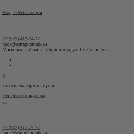
Москва и область
Вход / Регистрация
+7 (927) 417-74-77
trade@astrapitomnik.su
Московская область, г.Бронницы, ул. 1-я Солнечная
0
Пока ваша корзина пуста.
Перейти к покупкам
+7 (927) 417-74-77
trade@astrapitomnik.su