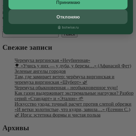
Принимаю
Без правильного полива у дерева нет шансов на красивую
и долгую жизнь. В питомнике «Сады Бэллы» водный
Отклоняю
баланс — это точная...
Далее
🤖 botwise.ru
Поиск
Поиск
Свежие записи
Черемуха вергинская «Неубиенная»
🌳 «Учись у них — у дуба, у березы…» (Афанасий Фет)
Зеленые ангелы городов
Там, где замирает ветер: черёмуха виргинская и
черемуха виргинская «Шуберт» 🌿
Черемуха обыкновенная – необыкновенное чудо!
Как газон выдерживает экстремальные нагрузки? Разбор
серий «Стандарт» и «Эталон» 🌱
Искусство ухода: точный расчет против слепой обрезки
«И ветки золотистые, что кудри, завила…» (Есенин С.)
🌿 Ирга: эстетика формы и чистая польза
Архивы